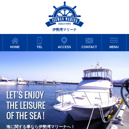
伊勢湾マリーナ
HOME
TEL
ACCESS
CONTACT
MENU
LET’S ENJOY
THE LEISURE
OF THE SEA !
海に関する事なら伊勢湾マリーナへ！